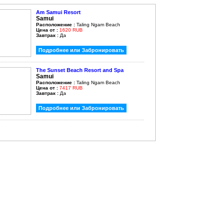
Am Samui Resort
Samui
Расположение :
Taling Ngam Beach
Цена от :
1620 RUB
Завтрак :
Да
Подробнее или Забронировать
The Sunset Beach Resort and Spa
Samui
Расположение :
Taling Ngam Beach
Цена от :
7417 RUB
Завтрак :
Да
Подробнее или Забронировать