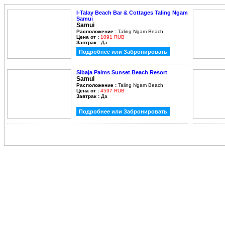
I-Talay Beach Bar & Cottages Taling Ngam
Samui
Samui
Расположение :
Taling Ngam Beach
Цена от :
1091 RUB
Завтрак :
Да
Подробнее или Забронировать
Sibaja Palms Sunset Beach Resort
Samui
Расположение :
Taling Ngam Beach
Цена от :
4597 RUB
Завтрак :
Да
Подробнее или Забронировать