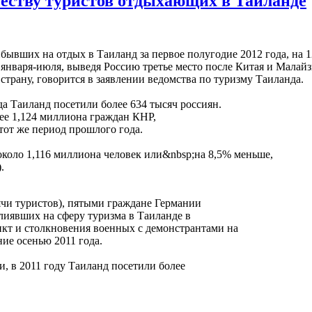
честву туристов отдыхающих в Таиланде
бывших на отдых в Таиланд за первое полугодие 2012 года, на 
января-июля, выведя Россию третье место после Китая и Малай
страну, говорится в заявлении ведомства по туризму Таиланда.
да Таиланд посетили более 634 тысяч россиян.
лее 1,124 миллиона граждан КНР,
 тот же период прошлого года.
около 1,116 миллиона человек или&nbsp;на 8,5% меньше,
.
ячи туристов), пятыми граждане Германии
влиявших на сферу туризма в Таиланде в
кт и столкновения военных с демонстрантами на
ние осенью 2011 года.
 в 2011 году Таиланд посетили более