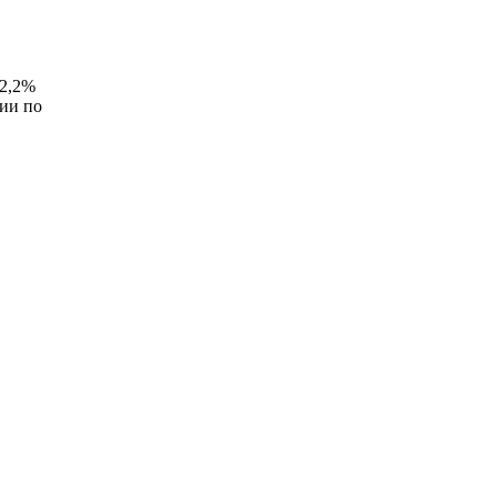
12,2%
зии по