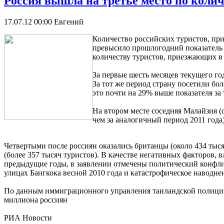
Россия вышла на третье место по коли
17.07.12 00:00
Евгений
Количество российских туристов, при
превысило прошлогодний показатель 
количеству туристов, приезжающих в 
За первые шесть месяцев текущего го
За тот же период страну посетили бо
это почти на 29% выше показателя за
На втором месте соседняя Малайзия (
чем за аналогичный период 2011 года)
Четвертыми после россиян оказались британцы (около 434 тыс
(более 357 тысяч туристов). В качестве негативных факторов, 
предыдущие годы, в заявлении отмечены политический конфли
улицах Бангкока весной 2010 года и катастрофическое наводне
По данным иммиграционного управления таиландской полиции,
миллиона россиян
РИА Новости